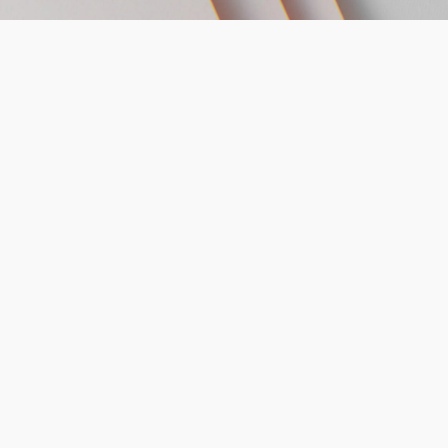
Esperienza
Grazie a un’esperienza consolidata di oltre 30 anni,
garantiamo un supporto completo nella gestione delle
autorizzazioni, delle pratiche amministrative e degli
obblighi previsti dalla normativa nazionale, regionale e
comunale, con particolare attenzione alla sicurezza sul
lavoro e alla tutela ambientale.
La nostra profonda conoscenza della Pubblica
Amministrazione ci consente di semplificare i rapporti con
gli enti competenti, accelerare i procedimenti autorizzativi
e individuare soluzioni efficaci anche nelle situazioni più
complesse
Iniziamo