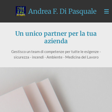
Vai
Andrea F. Di Pasquale
al
contenuto
principale
Un unico partner per la tua
azienda
Gestisco un team di competenze per tutte le esigenze -
sicurezza - incendi - Ambiente - Medicina del Lavoro