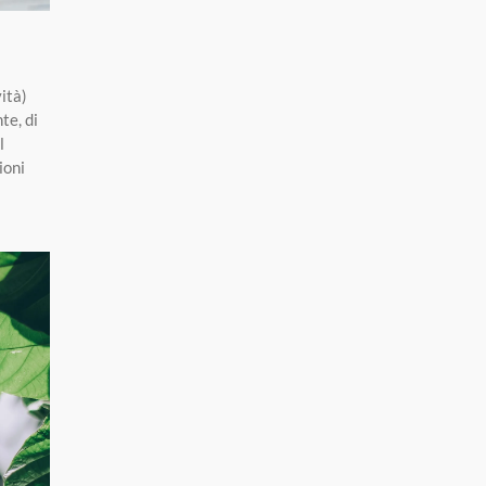
ità)
te, di
l
ioni