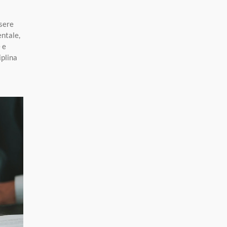
ssere
entale,
 e
iplina