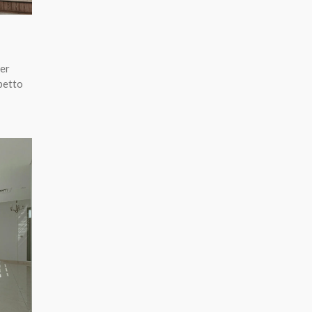
per
petto